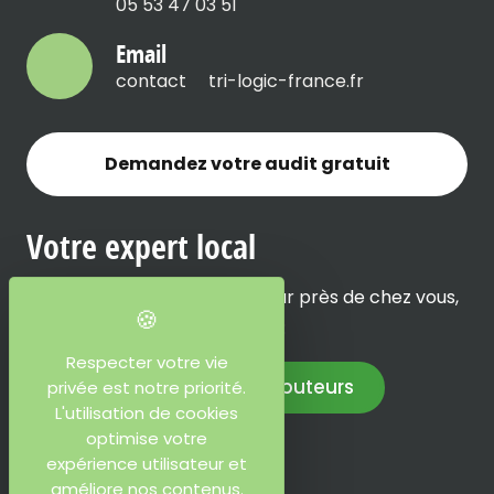
05 53 47 03 51
Email
contact
tri-logic-france.fr
Demandez votre audit gratuit
Votre expert local
Il y a forcément un distributeur près de chez vous,
contactez votre expert local :
Respecter votre vie
Coordonnées des distributeurs
privée est notre priorité.
L'utilisation de cookies
optimise votre
Nos actualités
expérience utilisateur et
améliore nos contenus.